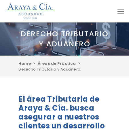
Skip
Men
to
main
content
DERECHO TRIBUTARIO
Y ADUANERO
Home
>
Áreas de Práctica
>
Derecho Tributario y Aduanero
El área Tributaria de
Araya & Cía. busca
asegurar a nuestros
clientes un desarrollo