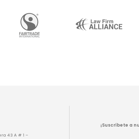
¡Suscríbete a n
era 43 A # 1 –